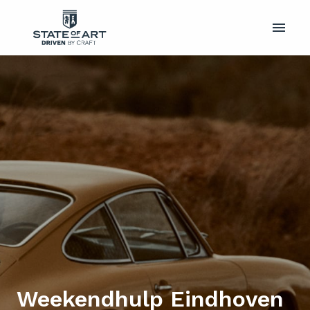
Overslaan
naar
Homepagina
content
Weekendhulp Eindhoven