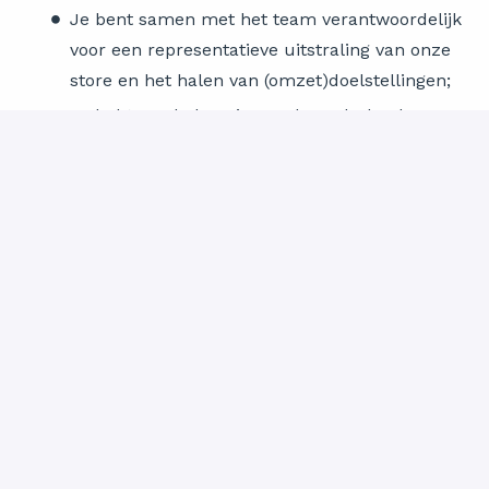
Je bent samen met het team verantwoordelijk
voor een representatieve uitstraling van onze
store en het halen van (omzet)doelstellingen;
Je hebt goede kennis van de Nederlandse
taal.
Ons nog beter leren kennen?
Kom wat meer te weten over onze organisatie en
deze functie bij 'Collega's aan het woord'. Deze is
terug te vinden onder de open vacatures op
werkenbij.stateofart.com.